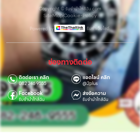
Copyright © รับจํานําใกล้ฉัน.com
SiteMap
Cookie-Policy
รับทำเว็บไซต์
Powered by
ช่องทางติดต่อ
ติดต่อเรา คลิก
แอดไลน์ คลิก
082 246 9555
@2plus
Facebook
ส่งข้อความ
รับจำนำใกล้ฉัน
รับจำนำใกล้ฉัน