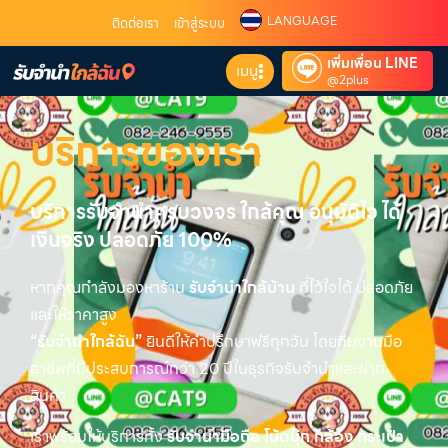
LANGUAGE
ติดต่อเรา
เข้าสู่ระบบ
เพิ่มเพื่อน LINE
เมนู
@2plus
บริการของเรา
บริการรับจำนำครบวงจร ใกล้คุณ อนุมัติไว ได้
เงินจริง ปลอดภัย 100%
หากคุณกำลังมองหาร้าน
รับจำนำใกล้บ้าน
ที่ไว้ใจได้ ปลอดภัย
และให้ราคาสูง
“รับจำนำใกล้ฉัน”
ยินดีให้คำปรึกษาฟรีทุกวัน โดยทีมงานมือ
อาชีพที่มีประสบการณ์กว่า 20 ปีในธุรกิจรับจำนำและฝาก
สินค้า
เราพร้อมให้บริการทั้ง
รับจำนำมือถือ โน้ตบุ๊ก กล้อง กระเป๋า