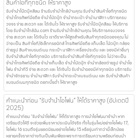
สินค้าไอทีทุกชนิด ให้ราคาสูง
รับจำนำโน๊ตบุ๊คสีลม ร้านรับจำนำใกล้บ้านคุณ รับจำนำสินค้าไอทีทุกชนิด
จำนำโทรศัพท์มือถือ จำนำโน้ตบุ๊ก จำนำกระเป๋า จำนำนาฬิกา บริการครบ
วงจร ง่าย สะดวก และ ได้เงินไว ให้ราคาสูง รับจำนำโน๊ตบุ๊คสีลม ให้บริการ
โดย รับจํานําใกล้ฉัน.com ร้านรับจำนำใกล้บ้านคุณ ให้บริการครบวงจร
ง่าย สะดวก และ ได้เงินไว เราตีราคาให้สูงสำหรับสินค้าทุกชนิดของคุณ ไม่
ว่าจะเป็น สินค้าไอที/อิเล็กทรอนิกส์ โทรศัพท์มือถือ แท็บเล็ต โน้ตบุ๊ก กล้อง
ถ่ายรูป สินค้าแบรนด์เนม กระเป๋า นาฬิกา เครื่องประดับ และ ของมีค่าอื่นๆ
รับจำนำสินค้าไอทีทุกชนิด บริการรับจำนำสินค้าไอทีทุกชนิด ไม่ว่าจะเป็น
จำนำโทรศัพท์มือถือ จำนำแท็บเล็ต จำนำโน้ตบุ๊ก จำนำกล้องถ่ายรูป จำนำไอ
โฟน จำนำทีวี ง่าย สะดวก และ ได้เงินไว รับจำนำของมีค่าทุกชนิด บริการรับ
จำนำจักรยาน จำนำนาฬิกา รับจำนำกระเป๋าแบรนด์เนม และ รับจำนำสินค้า
แบรนด์เนมทุกชนิด ดอกเบี้ยต่ำ ให้ราคาสูง
คำแนะนำก่อน “รับจำนำไอโฟน” ให้ได้ราคาสูง (อัปเดตปี
2025)
คำแนะนำก่อน “รับจำนำไอโฟน” ให้ได้ราคาสูง การนำไอโฟนมาจำนำ หาก
เตรียมตัวให้ดี จะช่วยเพิ่มราคาประเมินได้จริง ทั้งในรุ่นใหม่อย่างไอโฟน 17,
ไอโฟน 16 รวมถึงรุ่นยอดนิยมอย่างไอโฟน 15 หรือรุ่นเก่ากว่านี้เล็กน้อย
หลายครั้งราคาต่างกันเป็นพันเพียงเพราะการเตรียมความพร้อมก่อนนำ