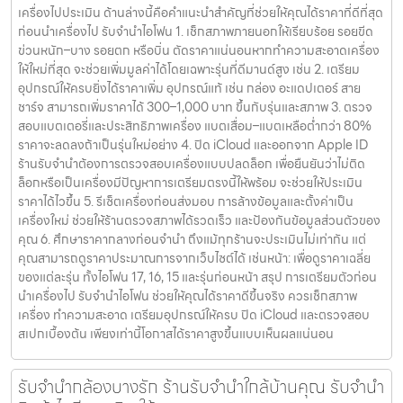
เครื่องไปประเมิน ด้านล่างนี้คือคำแนะนำสำคัญที่ช่วยให้คุณได้ราคาที่ดีที่สุด
ก่อนนำเครื่องไป รับจำนำไอโฟน 1. เช็กสภาพภายนอกให้เรียบร้อย รอยขีด
ข่วนหนัก–บาง รอยตก หรือบิ่น ตัดราคาแน่นอนหากทำความสะอาดเครื่อง
ให้ใหม่ที่สุด จะช่วยเพิ่มมูลค่าได้โดยเฉพาะรุ่นที่ดีมานด์สูง เช่น 2. เตรียม
อุปกรณ์ให้ครบยิ่งได้ราคาเพิ่ม อุปกรณ์แท้ เช่น กล่อง อะแดปเตอร์ สาย
ชาร์จ สามารถเพิ่มราคาได้ 300–1,000 บาท ขึ้นกับรุ่นและสภาพ 3. ตรวจ
สอบแบตเตอรี่และประสิทธิภาพเครื่อง แบตเสื่อม–แบตเหลือต่ำกว่า 80%
ราคาจะลดลงถ้าเป็นรุ่นใหม่อย่าง 4. ปิด iCloud และออกจาก Apple ID
ร้านรับจำนำต้องการตรวจสอบเครื่องแบบปลดล็อก เพื่อยืนยันว่าไม่ติด
ล็อกหรือเป็นเครื่องมีปัญหาการเตรียมตรงนี้ให้พร้อม จะช่วยให้ประเมิน
ราคาได้ไวขึ้น 5. รีเซ็ตเครื่องก่อนส่งมอบ การล้างข้อมูลและตั้งค่าเป็น
เครื่องใหม่ ช่วยให้ร้านตรวจสภาพได้รวดเร็ว และป้องกันข้อมูลส่วนตัวของ
คุณ 6. ศึกษาราคากลางก่อนจำนำ ถึงแม้ทุกร้านจะประเมินไม่เท่ากัน แต่
คุณสามารถดูราคาประมาณการจากเว็บไซต์ได้ เช่นหน้า: เพื่อดูราคาเฉลี่ย
ของแต่ละรุ่น ทั้งไอโฟน 17, 16, 15 และรุ่นก่อนหน้า สรุป การเตรียมตัวก่อน
นำเครื่องไป รับจำนำไอโฟน ช่วยให้คุณได้ราคาดีขึ้นจริง ควรเช็กสภาพ
เครื่อง ทำความสะอาด เตรียมอุปกรณ์ให้ครบ ปิด iCloud และตรวจสอบ
สเปกเบื้องต้น เพียงเท่านี้โอกาสได้ราคาสูงขึ้นแบบเห็นผลแน่นอน
รับจำนำกล้องบางรัก ร้านรับจำนำใกล้บ้านคุณ รับจำนำ