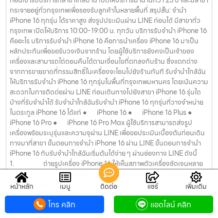
กระจายอยู่ทั่วกรุงเทพเพื่อรองรับลูกค้าในหลายพื้นที่ สรุปสั้น: จำนำ
iPhone 16 ทุกรุ่น ได้ราคาสูง ส่งรูปประเมินผ่าน LINE ก่อนได้ มีสาขาทั่ว
กรุงเทพ เปิดให้บริการ 10:00-19:00 น. ทุกวัน บริการรับจำนำ iPhone 16
คืออะไร บริการรับจำนำ iPhone 16 คือการนำเครื่อง iPhone 16 มาเป็น
หลักประกันเพื่อขอรับวงเงินจากร้าน โดยผู้ใช้บริการยังคงเป็นเจ้าของ
เครื่องและสามารถไถ่ถอนคืนได้ตามเงื่อนไขที่ตกลงกับร้าน ซึ่งแตกต่าง
จากการขายขาดที่กรรมสิทธิ์ในเครื่องจะโอนไปยังร้านทันที รับจำนำใกล้ฉัน
ให้บริการรับจำนำ iPhone 16 ทุกรุ่นในพื้นที่กรุงเทพมหานคร โดยเน้นความ
สะดวกในการติดต่อผ่าน LINE ก่อนเดินทางไปยังสาขา iPhone 16 รุ่นใด
บ้างที่รับจำนำได้ รับจำนำใกล้ฉันรับจำนำ iPhone 16 ทุกรุ่นที่วางจำหน่าย
ในตระกูล iPhone 16 ได้แก่ ● iPhone 16 ● iPhone 16 Plus ●
iPhone 16 Pro ● iPhone 16 Pro Max ผู้ใช้บริการสามารถส่งรูป
เครื่องพร้อมระบุรุ่นและความจุผ่าน LINE เพื่อขอประเมินเบื้องต้นก่อนเดิน
ทางมาที่สาขา ขั้นตอนการจำนำ iPhone 16 ผ่าน LINE ขั้นตอนการจำนำ
iPhone 16 กับรับจำนำใกล้ฉันเริ่มต้นได้ง่าย ๆ ผ่านช่องทาง LINE ดังนี้
1. ถ่ายรูปเครื่อง iPhone 16 ให้เห็นสภาพตัวเครื่องชัดเจนหลาย
มุม 2. ส่งรูปพร้อมระบุรุ่น ความจุ และอุปกรณ์ที่มีให้แอดมินทาง
LINE ID: @2Plus 3. รอการประเมินราคาเบื้องต้นจากทางร้าน
หน้าหลัก
เมนู
ติดต่อ
แชร์
เพิ่มเติม
4. นัดหมายวันเวลาเดินทางไปยังสาขาที่สะดวก
โทร คลิก
แอดไลน์ คลิก