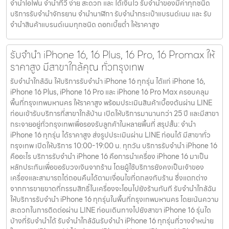
จำนำไอโฟน จำนำทีวี ง่าย สะดวก และ ได้เงินไว รับจำนำของมีค่าทุกชนิด
บริการรับจำนำจักรยาน จำนำนาฬิกา รับจำนำกระเป๋าแบรนด์เนม และ รับ
จำนำสินค้าแบรนด์เนมทุกชนิด ดอกเบี้ยต่ำ ให้ราคาสูง
รับจำนำ iPhone 16, 16 Plus, 16 Pro, 16 Promax ให้
ราคาสูง มีสาขาใกล้คุณ ทั่วกรุงเทพ
รับจำนำใกล้ฉัน ให้บริการรับจำนำ iPhone 16 ทุกรุ่น ได้แก่ iPhone 16,
iPhone 16 Plus, iPhone 16 Pro และ iPhone 16 Pro Max ครอบคลุม
พื้นที่กรุงเทพมหานคร ให้ราคาสูง พร้อมประเมินสินค้าเบื้องต้นผ่าน LINE
ก่อนเข้ารับบริการที่สาขาใกล้บ้าน เปิดให้บริการมานานกว่า 25 ปี และมีสาขา
กระจายอยู่ทั่วกรุงเทพเพื่อรองรับลูกค้าในหลายพื้นที่ สรุปสั้น: จำนำ
iPhone 16 ทุกรุ่น ได้ราคาสูง ส่งรูปประเมินผ่าน LINE ก่อนได้ มีสาขาทั่ว
กรุงเทพ เปิดให้บริการ 10:00-19:00 น. ทุกวัน บริการรับจำนำ iPhone 16
คืออะไร บริการรับจำนำ iPhone 16 คือการนำเครื่อง iPhone 16 มาเป็น
หลักประกันเพื่อขอรับวงเงินจากร้าน โดยผู้ใช้บริการยังคงเป็นเจ้าของ
เครื่องและสามารถไถ่ถอนคืนได้ตามเงื่อนไขที่ตกลงกับร้าน ซึ่งแตกต่าง
จากการขายขาดที่กรรมสิทธิ์ในเครื่องจะโอนไปยังร้านทันที รับจำนำใกล้ฉัน
ให้บริการรับจำนำ iPhone 16 ทุกรุ่นในพื้นที่กรุงเทพมหานคร โดยเน้นความ
สะดวกในการติดต่อผ่าน LINE ก่อนเดินทางไปยังสาขา iPhone 16 รุ่นใด
บ้างที่รับจำนำได้ รับจำนำใกล้ฉันรับจำนำ iPhone 16 ทุกรุ่นที่วางจำหน่าย