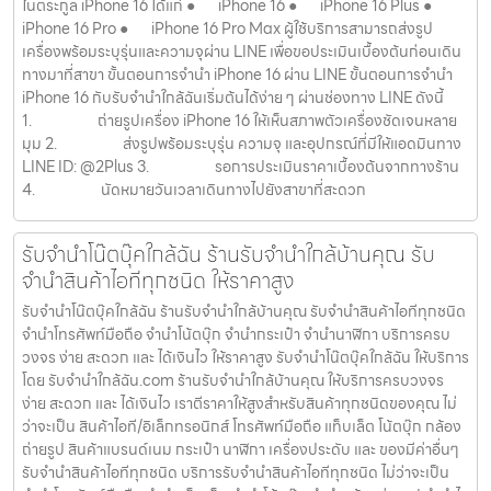
ในตระกูล iPhone 16 ได้แก่ ● iPhone 16 ● iPhone 16 Plus ●
iPhone 16 Pro ● iPhone 16 Pro Max ผู้ใช้บริการสามารถส่งรูป
เครื่องพร้อมระบุรุ่นและความจุผ่าน LINE เพื่อขอประเมินเบื้องต้นก่อนเดิน
ทางมาที่สาขา ขั้นตอนการจำนำ iPhone 16 ผ่าน LINE ขั้นตอนการจำนำ
iPhone 16 กับรับจำนำใกล้ฉันเริ่มต้นได้ง่าย ๆ ผ่านช่องทาง LINE ดังนี้
1. ถ่ายรูปเครื่อง iPhone 16 ให้เห็นสภาพตัวเครื่องชัดเจนหลาย
มุม 2. ส่งรูปพร้อมระบุรุ่น ความจุ และอุปกรณ์ที่มีให้แอดมินทาง
LINE ID: @2Plus 3. รอการประเมินราคาเบื้องต้นจากทางร้าน
4. นัดหมายวันเวลาเดินทางไปยังสาขาที่สะดวก
รับจำนำโน๊ตบุ๊คใกล้ฉัน ร้านรับจำนำใกล้บ้านคุณ รับ
จำนำสินค้าไอทีทุกชนิด ให้ราคาสูง
รับจำนำโน๊ตบุ๊คใกล้ฉัน ร้านรับจำนำใกล้บ้านคุณ รับจำนำสินค้าไอทีทุกชนิด
จำนำโทรศัพท์มือถือ จำนำโน้ตบุ๊ก จำนำกระเป๋า จำนำนาฬิกา บริการครบ
วงจร ง่าย สะดวก และ ได้เงินไว ให้ราคาสูง รับจำนำโน๊ตบุ๊คใกล้ฉัน ให้บริการ
โดย รับจํานําใกล้ฉัน.com ร้านรับจำนำใกล้บ้านคุณ ให้บริการครบวงจร
ง่าย สะดวก และ ได้เงินไว เราตีราคาให้สูงสำหรับสินค้าทุกชนิดของคุณ ไม่
ว่าจะเป็น สินค้าไอที/อิเล็กทรอนิกส์ โทรศัพท์มือถือ แท็บเล็ต โน้ตบุ๊ก กล้อง
ถ่ายรูป สินค้าแบรนด์เนม กระเป๋า นาฬิกา เครื่องประดับ และ ของมีค่าอื่นๆ
รับจำนำสินค้าไอทีทุกชนิด บริการรับจำนำสินค้าไอทีทุกชนิด ไม่ว่าจะเป็น